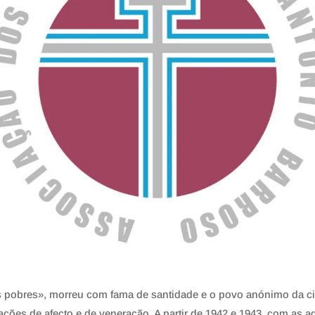
s pobres», morreu com fama de santidade e o povo anónimo da cid
ações de afecto e de veneração. A partir de 1942 e 1943, com as a