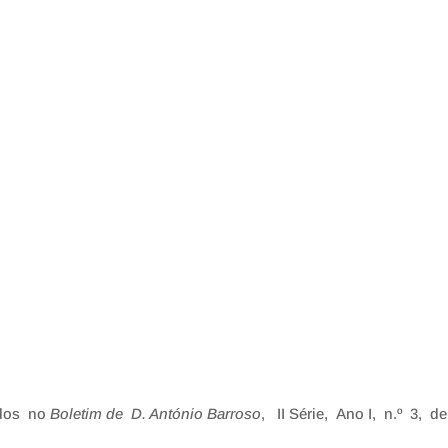
ados no
Boletim de D. António Barroso
, II Série, Ano I, n.º 3,