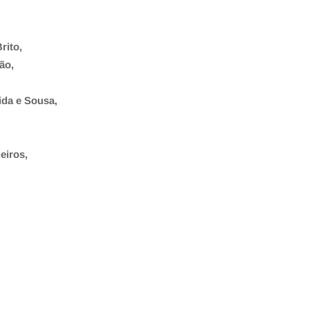
rito,
ão,
ida e Sousa,
eiros,