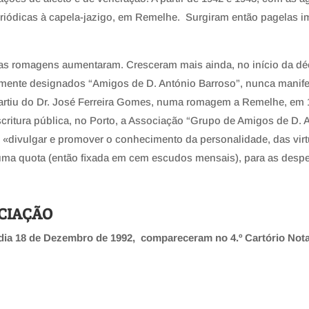
iódicas à capela-jazigo, em Remelhe. Surgiram então pagelas i
as romagens aumentaram. Cresceram mais ainda, no início da déc
lmente designados “Amigos de D. António Barroso”, nunca manif
 partiu do Dr. José Ferreira Gomes, numa romagem a Remelhe, em 
scritura pública, no Porto, a Associação “Grupo de Amigos de D.
o «divulgar e promover o conhecimento da personalidade, das vir
uma quota (então ﬁxada em cem escudos mensais), para as desp
OCIAÇÃO
dia 18 de Dezembro de 1992,
compareceram no 4.º Cartório Nota
,