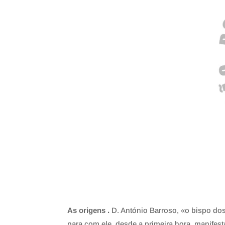
As origens .
D. António Barroso, «o bispo do
para com ele, desde a primeira hora, manifest