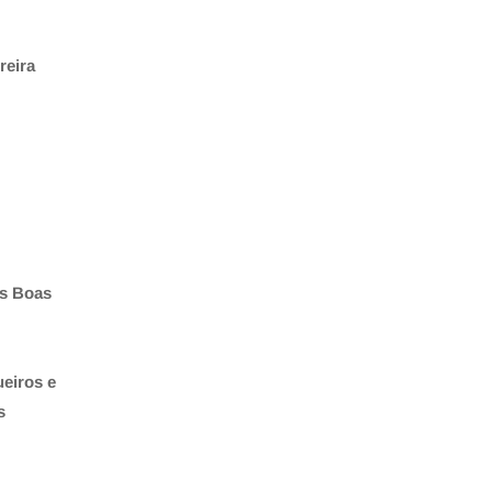
reira
as Boas
eiros e
s