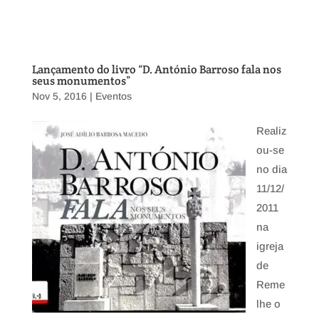
Lançamento do livro “D. António Barroso fala nos
seus monumentos”
Nov 5, 2016
|
Eventos
Realiz
ou-se
no dia
11/12/
2011
na
igreja
de
Reme
lhe o