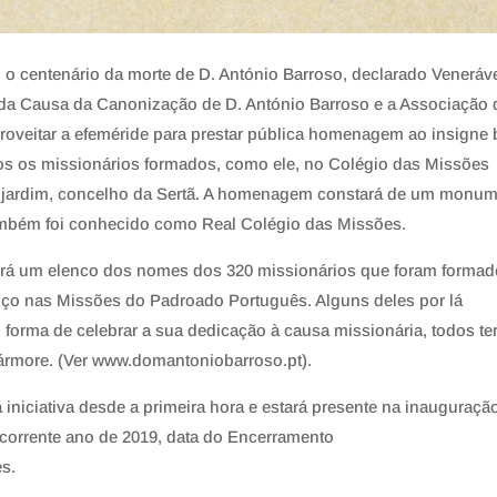
 centenário da morte de D. António Barroso, declarado Veneráve
 da Causa da Canonização de D. António Barroso e a Associação
oveitar a efeméride para prestar pública homenagem ao insigne 
dos os missionários formados, como ele, no Colégio das Missões
onjardim, concelho da Sertã. A homenagem constará de um monu
 também foi conhecido como Real Colégio das Missões.
rá um elenco dos nomes dos 320 missionários que foram formad
iço nas Missões do Padroado Português. Alguns deles por lá
forma de celebrar a sua dedicação à causa missionária, todos te
rmore. (Ver www.domantoniobarroso.pt).
iniciativa desde a primeira hora e estará presente na inauguraçã
 corrente ano de 2019, data do Encerramento
s.