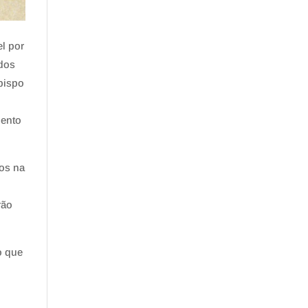
l por
 dos
bispo
mento
os na
rão
o que