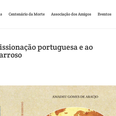
as
Centenário da Morte
Associação dos Amigos
Eventos
ssionação portuguesa e ao
arroso