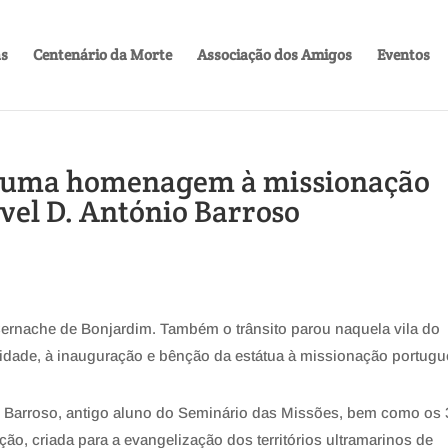
as
Centenário da Morte
Associação dos Amigos
Eventos
 uma homenagem à missionação
vel D. António Barroso
Cernache de Bonjardim. Também o trânsito parou naquela vila do
ilidade, à inauguração e bênção da estátua à missionação portugu
o Barroso, antigo aluno do Seminário das Missões, bem como os 
ão, criada para a evangelização dos territórios ultramarinos de