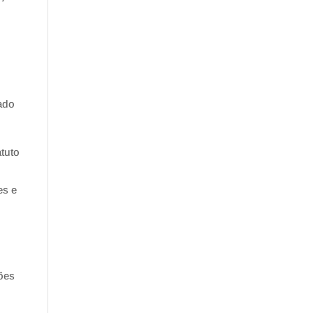
rado
tuto
es e
sões