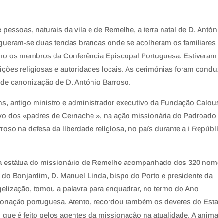
essoas, naturais da vila e de Remelhe, a terra natal de D. Antón
ergueram-se duas tendas brancas onde se acolheram os familiares
mo os membros da Conferência Episcopal Portuguesa. Estiveram
uições religiosas e autoridades locais. As cerimónias foram cond
 de canonização de D. António Barroso.
ins, antigo ministro e administrador executivo da Fundação Calou
ivo dos «padres de Cernache », na ação missionária do Padroado
roso na defesa da liberdade religiosa, no país durante a I Repúbli
a estátua do missionário de Remelhe acompanhado dos 320 nom
o Bonjardim, D. Manuel Linda, bispo do Porto e presidente da
lização, tomou a palavra para enquadrar, no termo do Ano
sionação portuguesa. Atento, recordou também os deveres do Est
 que é feito pelos agentes da missionação na atualidade. A anim