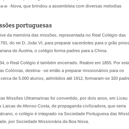
nça-a- -Nova, que brindou a assembleia com diversas melodias
issões portuguesas
ive da memória das missões, representada no Real Colégio das
791, do rei D. João VI, para preparar sacerdotes para o grão prio
riana de Áustria, o colégio forma padres para a China.
34, o Real Colégio é também encerrado. Reabre em 1855. Por esta
das Colónias, destina- -se então a preparar missionários para os
s cerca de 5.000 alunos, admitidos até 1912, formaram-se 320 padr
as Missões Ultramarinas foi convertido, por dois anos, em Liceu
s Laicas de Afonso Costa, de propaganda civilizadora, que seria
aticano, o colégio é integrado na Sociedade Portuguesa das Mis
dade, por Sociedade Missionária da Boa Nova.